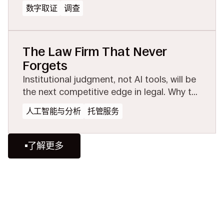
preserve the evidential layer before
数字取证
调查
collection or conversion strips it away.
The Law Firm That Never
Forgets
Institutional judgment, not AI tools, will be
the next competitive edge in legal. Why the
firms that preserve and share experience
人工智能与分析
托管服务
will win.
了解更多